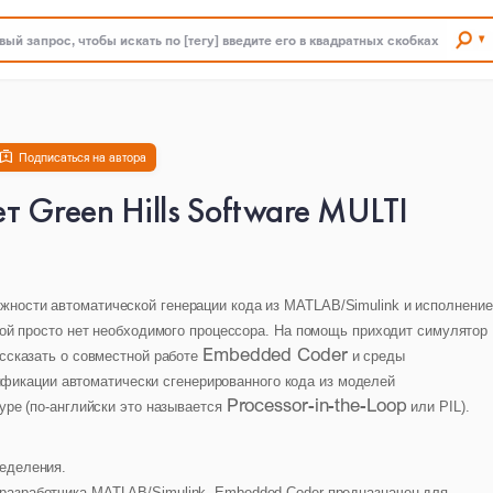
ый запрос, чтобы искать по [тегу] введите его в квадратных скобках
Подписаться на автора
 Green Hills Software MULTI
ности автоматической генерации кода из MATLAB/Simulink и исполнение
кой просто нет необходимого процессора. На помощь приходит симулятор
Embedded Coder
ассказать о совместной работе
и среды
фикации автоматически сгенерированного кода из моделей
Processor-in-the-Loop
уре (по-английски это называется
или PIL).
еделения.
 разработчика MATLAB/Simulink. Embedded Coder предназначен для